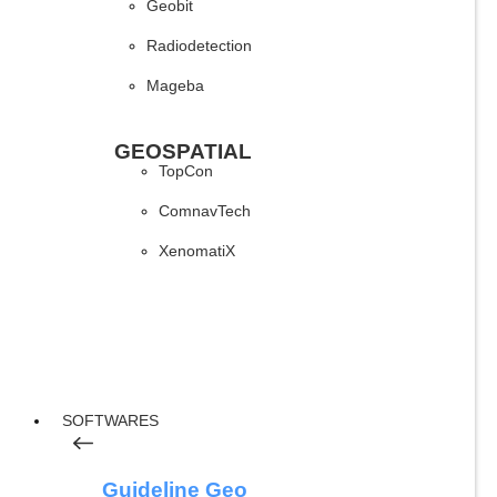
Geobit
Radiodetection
Mageba
GEOSPATIAL
TopCon
ComnavTech
XenomatiX
SOFTWARES
Guideline Geo