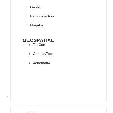
Geobit
Radiodetection
Mageba
GEOSPATIAL
TopCon
ComnavTech
XenomatiX
SOFTWARES