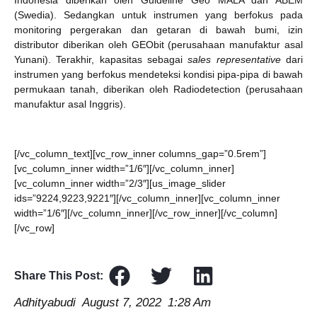
(Swedia). Sedangkan untuk instrumen yang berfokus pada
monitoring pergerakan dan getaran di bawah bumi, izin
distributor diberikan oleh GEObit (perusahaan manufaktur asal
Yunani). Terakhir, kapasitas sebagai
sales representative
dari
instrumen yang berfokus mendeteksi kondisi pipa-pipa di bawah
permukaan tanah, diberikan oleh Radiodetection (perusahaan
manufaktur asal Inggris).
[/vc_column_text][vc_row_inner columns_gap=”0.5rem”]
[vc_column_inner width=”1/6″][/vc_column_inner]
[vc_column_inner width=”2/3″][us_image_slider
ids=”9224,9223,9221″][/vc_column_inner][vc_column_inner
width=”1/6″][/vc_column_inner][/vc_row_inner][/vc_column]
[/vc_row]
Share This Post:
Adhityabudi
August 7, 2022
1:28 Am