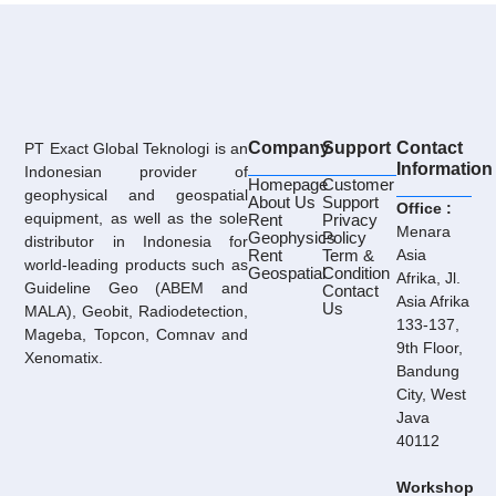
Company
Support
Contact
PT Exact Global Teknologi is an
Information
Indonesian provider of
Homepage
Customer
geophysical and geospatial
About Us
Support
Office :
equipment, as well as the sole
Rent
Privacy
Menara
Geophysics
Policy
distributor in Indonesia for
Rent
Term &
Asia
world-leading products such as
Geospatial
Condition
Afrika, Jl.
Guideline Geo (ABEM and
Contact
Asia Afrika
Us
MALA), Geobit, Radiodetection,
133-137,
Mageba, Topcon, Comnav and
9th Floor,
Xenomatix.
Bandung
City, West
Java
40112
Workshop