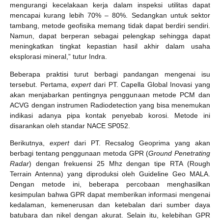
mengurangi kecelakaan kerja dalam inspeksi utilitas dapat
mencapai kurang lebih 70% – 80%. Sedangkan untuk sektor
tambang, metode geofisika memang tidak dapat berdiri sendiri.
Namun, dapat berperan sebagai pelengkap sehingga dapat
meningkatkan tingkat kepastian hasil akhir dalam usaha
eksplorasi mineral,” tutur Indra.
Beberapa praktisi turut berbagi pandangan mengenai isu
tersebut. Pertama,
expert
dari PT. Capella Global Inovasi yang
akan menjabarkan pentingnya penggunaan metode PCM dan
ACVG dengan instrumen Radiodetection yang bisa menemukan
indikasi adanya pipa kontak penyebab korosi. Metode ini
disarankan oleh standar NACE SP052.
Berikutnya,
expert
dari PT. Recsalog Geoprima yang akan
berbagi tentang penggunaan metoda GPR (
Ground Penetrating
Radar
) dengan frekuensi 25 Mhz dengan tipe RTA (Rough
Terrain Antenna) yang diproduksi oleh Guideline Geo MALA.
Dengan metode ini, beberapa percobaan menghasilkan
kesimpulan bahwa GPR dapat memberikan informasi mengenai
kedalaman, kemenerusan dan ketebalan dari sumber daya
batubara dan nikel dengan akurat. Selain itu, kelebihan GPR