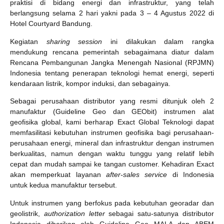
praktisi di bidang energi dan infrastruktur, yang telah
berlangsung selama 2 hari yakni pada 3 – 4 Agustus 2022 di
Hotel Courtyard Bandung.
Kegiatan
sharing session
ini dilakukan dalam rangka
mendukung rencana pemerintah sebagaimana diatur dalam
Rencana Pembangunan Jangka Menengah Nasional (RPJMN)
Indonesia tentang penerapan teknologi hemat energi, seperti
kendaraan listrik, kompor induksi, dan sebagainya.
Sebagai perusahaan distributor yang resmi ditunjuk oleh 2
manufaktur (Guideline Geo dan GEObit) instrumen alat
geofisika global, kami berharap Exact Global Teknologi dapat
memfasilitasi kebutuhan instrumen geofisika bagi perusahaan-
perusahaan energi, mineral dan infrastruktur dengan instrumen
berkualitas, namun dengan waktu tunggu yang relatif lebih
cepat dan mudah sampai ke tangan customer. Kehadiran Exact
akan memperkuat layanan
after-sales service
di Indonesia
untuk kedua manufaktur tersebut.
Untuk instrumen yang berfokus pada kebutuhan georadar dan
geolistrik,
authorization letter
sebagai satu-satunya distributor
Indonesia diberikan oleh Guideline Geo MALA dan ABEM