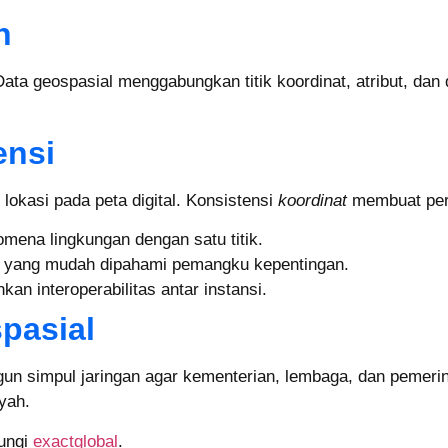
n
 Data geospasial menggabungkan titik koordinat, atribut, dan
ensi
okasi pada peta digital. Konsistensi
koordinat
membuat perb
omena lingkungan dengan satu titik.
t yang mudah dipahami pemangku kepentingan.
an interoperabilitas antar instansi.
pasial
 simpul jaringan agar kementerian, lembaga, dan pemerint
yah.
bungi
exactglobal
.