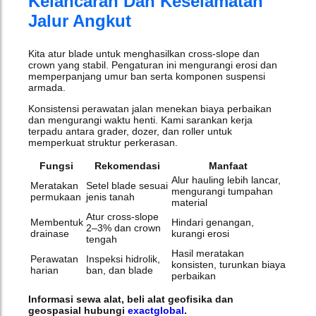
Kelancaran Dan Keselamatan
Jalur Angkut
Kita atur blade untuk menghasilkan cross‑slope dan
crown yang stabil. Pengaturan ini mengurangi erosi dan
memperpanjang umur ban serta komponen suspensi
armada.
Konsistensi perawatan jalan menekan biaya perbaikan
dan mengurangi waktu henti. Kami sarankan kerja
terpadu antara grader, dozer, dan roller untuk
memperkuat struktur perkerasan.
Fungsi
Rekomendasi
Manfaat
Alur hauling lebih lancar,
Meratakan
Setel blade sesuai
mengurangi tumpahan
permukaan
jenis tanah
material
Atur cross‑slope
Membentuk
Hindari genangan,
2–3% dan crown
drainase
kurangi erosi
tengah
Hasil meratakan
Perawatan
Inspeksi hidrolik,
konsisten, turunkan biaya
harian
ban, dan blade
perbaikan
Informasi sewa alat, beli alat geofisika dan
geospasial hubungi
exactglobal
.