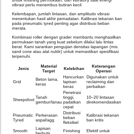
vibrasi perlu menembus butiran kecil.
Kelembapan, jumlah lintasan, dan amplitudo vibrasi
menentukan hasil akhir pemadatan. Kalibrasi tekanan ban
pada pneumatic tyred penting agar distribusi beban
merata.
Kombinasi roller dengan grader membantu menghasilkan
permukaan tanah yang kuat sebelum dilalui lalu lintas
berat. Kami sarankan pengujian densitas lapangan (mis.
sand cone atau alat nuklir) untuk memastikan spesifikasi
terpenuhi.
Material
Keterangan
Jenis
Kelebihan
Target
Operasi
Hancurkan
Digunakan untuk
Beton lama,
Grid
lapisan
reclaiming dan
keras
keras
perbaikan
Penetrasi
Tanah
tinggi,
10–20 lintasan
Sheepsfoot
gembur/lanau
padatkan
direkomendasikan
cepat
Distribusi
Pneumatic
Perkerasan
Kalibrasi tekanan
beban
Tyred
aspal/agg.
ban kritis
fleksibel
Lapisan
Smooth
Finishing
Efektif untuk
berbutir