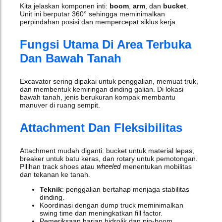
Kita jelaskan komponen inti:
boom
,
arm
, dan
bucket
.
Unit ini berputar 360° sehingga meminimalkan
perpindahan posisi dan mempercepat siklus kerja.
Fungsi Utama Di Area Terbuka
Dan Bawah Tanah
Excavator sering dipakai untuk penggalian, memuat truk,
dan membentuk kemiringan dinding galian. Di lokasi
bawah tanah, jenis berukuran kompak membantu
manuver di ruang sempit.
Attachment Dan Fleksibilitas
Attachment mudah diganti: bucket untuk material lepas,
breaker untuk batu keras, dan rotary untuk pemotongan.
Pilihan track shoes atau
wheeled
menentukan mobilitas
dan tekanan ke tanah.
Teknik
: penggalian bertahap menjaga stabilitas
dinding.
Koordinasi dengan dump truck meminimalkan
swing time dan meningkatkan fill factor.
Pemeriksaan harian hidrolik dan pin-boom