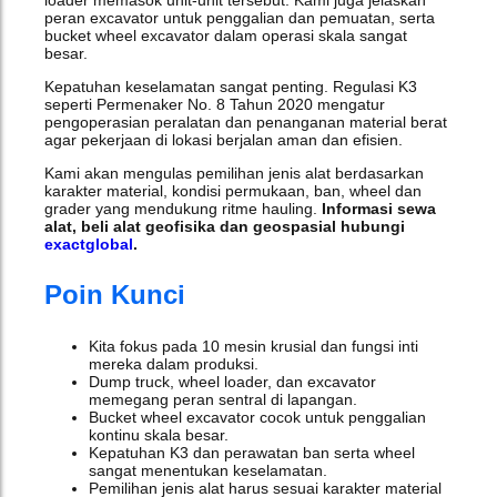
loader memasok unit-unit tersebut. Kami juga jelaskan
peran excavator untuk penggalian dan pemuatan, serta
bucket wheel excavator dalam operasi skala sangat
besar.
Kepatuhan keselamatan sangat penting. Regulasi K3
seperti Permenaker No. 8 Tahun 2020 mengatur
pengoperasian peralatan dan penanganan material berat
agar pekerjaan di lokasi berjalan aman dan efisien.
Kami akan mengulas pemilihan jenis alat berdasarkan
karakter material, kondisi permukaan, ban, wheel dan
grader yang mendukung ritme hauling.
Informasi sewa
alat, beli alat geofisika dan geospasial hubungi
exactglobal
.
Poin Kunci
Kita fokus pada 10 mesin krusial dan fungsi inti
mereka dalam produksi.
Dump truck, wheel loader, dan excavator
memegang peran sentral di lapangan.
Bucket wheel excavator cocok untuk penggalian
kontinu skala besar.
Kepatuhan K3 dan perawatan ban serta wheel
sangat menentukan keselamatan.
Pemilihan jenis alat harus sesuai karakter material