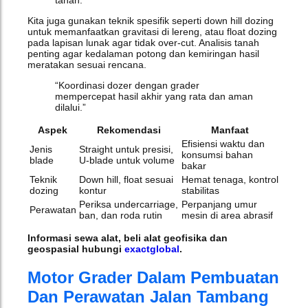
Kita juga gunakan teknik spesifik seperti down hill dozing
untuk memanfaatkan gravitasi di lereng, atau float dozing
pada lapisan lunak agar tidak over‑cut. Analisis tanah
penting agar kedalaman potong dan kemiringan hasil
meratakan sesuai rencana.
“Koordinasi dozer dengan grader
mempercepat hasil akhir yang rata dan aman
dilalui.”
Aspek
Rekomendasi
Manfaat
Efisiensi waktu dan
Jenis
Straight untuk presisi,
konsumsi bahan
blade
U‑blade untuk volume
bakar
Teknik
Down hill, float sesuai
Hemat tenaga, kontrol
dozing
kontur
stabilitas
Periksa undercarriage,
Perpanjang umur
Perawatan
ban, dan roda rutin
mesin di area abrasif
Informasi sewa alat, beli alat geofisika dan
geospasial hubungi
exactglobal
.
Motor Grader Dalam Pembuatan
Dan Perawatan Jalan Tambang