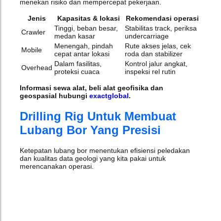
menekan risiko dan mempercepat pekerjaan.
Jenis
Kapasitas & lokasi
Rekomendasi operasi
Tinggi, beban besar,
Stabilitas track, periksa
Crawler
medan kasar
undercarriage
Menengah, pindah
Rute akses jelas, cek
Mobile
cepat antar lokasi
roda dan stabilizer
Dalam fasilitas,
Kontrol jalur angkat,
Overhead
proteksi cuaca
inspeksi rel rutin
Informasi sewa alat, beli alat geofisika dan
geospasial hubungi
exactglobal
.
Drilling Rig Untuk Membuat
Lubang Bor Yang Presisi
Ketepatan lubang bor menentukan efisiensi peledakan
dan kualitas data geologi yang kita pakai untuk
merencanakan operasi.