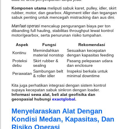
Komponen utama
meliputi sabuk karet, pulley, idler, skirt
rubber, motor, dan gearbox. Alignment idler dan tegangan
sabuk penting untuk mencegah mistracking dan aus dini.
Manfaat operasi
mencakup pengurangan biaya per ton
dibanding full hauling, stabilitas throughput lewat kontrol
motor/gearbox, serta penurunan risiko tumpahan.
Aspek
Fungsi
Rekomendasi
Memindahkan
Sesuaikan kecepatan
Kontinu
material nonstop
dengan kapasitas feeding
Proteksi
Skirt rubber &
Pasang pelepasan udara
debu
sealing
dan enclosure
Sambungan belt
Inspeksi berkala untuk
Perawatan
& roller idler
minimal downtime
Kita juga perhatikan integrasi dengan sistem kontrol
supaya kecepatan sabuk sinkron dengan loader.
Informasi sewa alat, beli alat geofisika dan
geospasial hubungi
exactglobal
.
Menyelaraskan Alat Dengan
Kondisi Medan, Kapasitas, Dan
Risiko Operasi