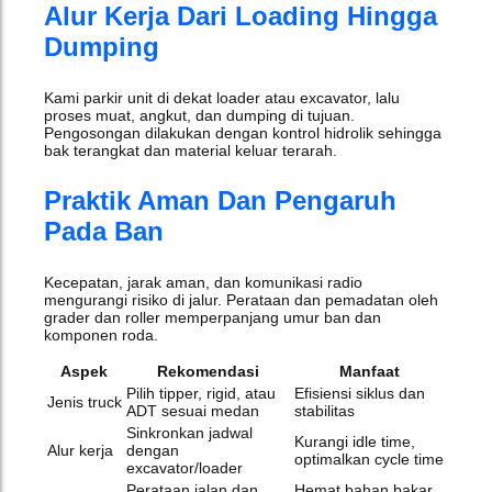
Alur Kerja Dari Loading Hingga
Dumping
Kami parkir unit di dekat loader atau excavator, lalu
proses muat, angkut, dan dumping di tujuan.
Pengosongan dilakukan dengan kontrol hidrolik sehingga
bak terangkat dan material keluar terarah.
Praktik Aman Dan Pengaruh
Pada Ban
Kecepatan, jarak aman, dan komunikasi radio
mengurangi risiko di jalur. Perataan dan pemadatan oleh
grader dan roller memperpanjang umur ban dan
komponen roda.
Aspek
Rekomendasi
Manfaat
Pilih tipper, rigid, atau
Efisiensi siklus dan
Jenis truck
ADT sesuai medan
stabilitas
Sinkronkan jadwal
Kurangi idle time,
Alur kerja
dengan
optimalkan cycle time
excavator/loader
Perataan jalan dan
Hemat bahan bakar,