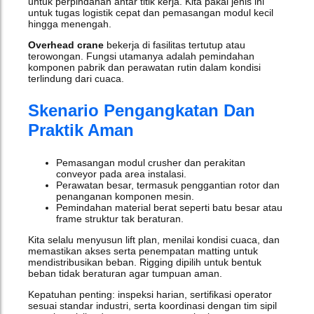
untuk perpindahan antar titik kerja. Kita pakai jenis ini
untuk tugas logistik cepat dan pemasangan modul kecil
hingga menengah.
Overhead crane
bekerja di fasilitas tertutup atau
terowongan. Fungsi utamanya adalah pemindahan
komponen pabrik dan perawatan rutin dalam kondisi
terlindung dari cuaca.
Skenario Pengangkatan Dan
Praktik Aman
Pemasangan modul crusher dan perakitan
conveyor pada area instalasi.
Perawatan besar, termasuk penggantian rotor dan
penanganan komponen mesin.
Pemindahan material berat seperti batu besar atau
frame struktur tak beraturan.
Kita selalu menyusun lift plan, menilai kondisi cuaca, dan
memastikan akses serta penempatan matting untuk
mendistribusikan beban. Rigging dipilih untuk bentuk
beban tidak beraturan agar tumpuan aman.
Kepatuhan penting: inspeksi harian, sertifikasi operator
sesuai standar industri, serta koordinasi dengan tim sipil