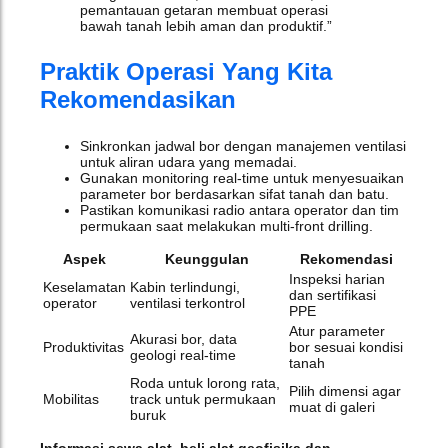
pemantauan getaran membuat operasi
bawah tanah lebih aman dan produktif.”
Praktik Operasi Yang Kita
Rekomendasikan
Sinkronkan jadwal bor dengan manajemen ventilasi
untuk aliran udara yang memadai.
Gunakan monitoring real‑time untuk menyesuaikan
parameter bor berdasarkan sifat tanah dan batu.
Pastikan komunikasi radio antara operator dan tim
permukaan saat melakukan multi‑front drilling.
Aspek
Keunggulan
Rekomendasi
Inspeksi harian
Keselamatan
Kabin terlindungi,
dan sertifikasi
operator
ventilasi terkontrol
PPE
Atur parameter
Akurasi bor, data
Produktivitas
bor sesuai kondisi
geologi real‑time
tanah
Roda untuk lorong rata,
Pilih dimensi agar
Mobilitas
track untuk permukaan
muat di galeri
buruk
Informasi sewa alat, beli alat geofisika dan