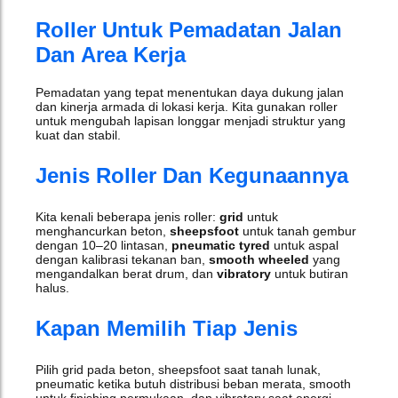
Roller Untuk Pemadatan Jalan
Dan Area Kerja
Pemadatan yang tepat menentukan daya dukung jalan
dan kinerja armada di lokasi kerja. Kita gunakan roller
untuk mengubah lapisan longgar menjadi struktur yang
kuat dan stabil.
Jenis Roller Dan Kegunaannya
Kita kenali beberapa jenis roller:
grid
untuk
menghancurkan beton,
sheepsfoot
untuk tanah gembur
dengan 10–20 lintasan,
pneumatic tyred
untuk aspal
dengan kalibrasi tekanan ban,
smooth wheeled
yang
mengandalkan berat drum, dan
vibratory
untuk butiran
halus.
Kapan Memilih Tiap Jenis
Pilih grid pada beton, sheepsfoot saat tanah lunak,
pneumatic ketika butuh distribusi beban merata, smooth
untuk finishing permukaan, dan vibratory saat energi