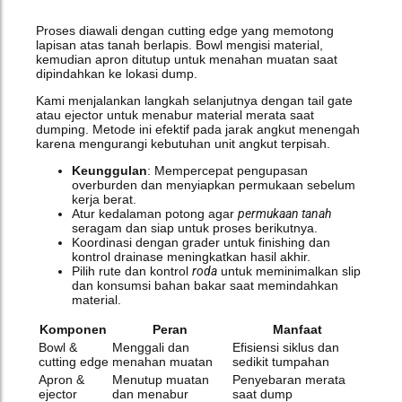
Proses diawali dengan cutting edge yang memotong
lapisan atas tanah berlapis. Bowl mengisi material,
kemudian apron ditutup untuk menahan muatan saat
dipindahkan ke lokasi dump.
Kami menjalankan langkah selanjutnya dengan tail gate
atau ejector untuk menabur material merata saat
dumping. Metode ini efektif pada jarak angkut menengah
karena mengurangi kebutuhan unit angkut terpisah.
Keunggulan
: Mempercepat pengupasan
overburden dan menyiapkan permukaan sebelum
kerja berat.
Atur kedalaman potong agar
permukaan tanah
seragam dan siap untuk proses berikutnya.
Koordinasi dengan grader untuk finishing dan
kontrol drainase meningkatkan hasil akhir.
Pilih rute dan kontrol
roda
untuk meminimalkan slip
dan konsumsi bahan bakar saat memindahkan
material.
Komponen
Peran
Manfaat
Bowl &
Menggali dan
Efisiensi siklus dan
cutting edge
menahan muatan
sedikit tumpahan
Apron &
Menutup muatan
Penyebaran merata
ejector
dan menabur
saat dump