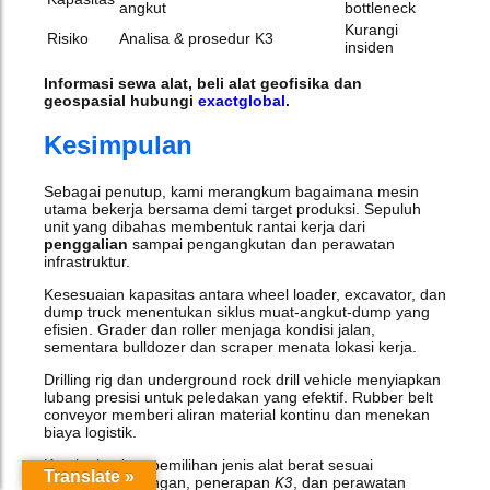
angkut
bottleneck
Kurangi
Risiko
Analisa & prosedur K3
insiden
Informasi sewa alat, beli alat geofisika dan
geospasial hubungi
exactglobal
.
Kesimpulan
Sebagai penutup, kami merangkum bagaimana mesin
utama bekerja bersama demi target produksi. Sepuluh
unit yang dibahas membentuk rantai kerja dari
penggalian
sampai pengangkutan dan perawatan
infrastruktur.
Kesesuaian kapasitas antara wheel loader, excavator, dan
dump truck menentukan siklus muat‑angkut‑dump yang
efisien. Grader dan roller menjaga kondisi jalan,
sementara bulldozer dan scraper menata lokasi kerja.
Drilling rig dan underground rock drill vehicle menyiapkan
lubang presisi untuk peledakan yang efektif. Rubber belt
conveyor memberi aliran material kontinu dan menekan
biaya logistik.
Kami tekankan pemilihan jenis alat berat sesuai
Translate »
kebutuhan lapangan, penerapan
K3
, dan perawatan