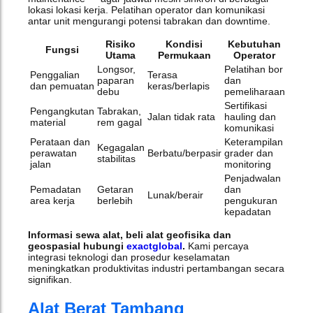
lokasi lokasi kerja. Pelatihan operator dan komunikasi
antar unit mengurangi potensi tabrakan dan downtime.
Risiko
Kondisi
Kebutuhan
Fungsi
Utama
Permukaan
Operator
Longsor,
Pelatihan bor
Penggalian
Terasa
paparan
dan
dan pemuatan
keras/berlapis
debu
pemeliharaan
Sertifikasi
Pengangkutan
Tabrakan,
Jalan tidak rata
hauling dan
material
rem gagal
komunikasi
Perataan dan
Keterampilan
Kegagalan
perawatan
Berbatu/berpasir
grader dan
stabilitas
jalan
monitoring
Penjadwalan
Pemadatan
Getaran
dan
Lunak/berair
area kerja
berlebih
pengukuran
kepadatan
Informasi sewa alat, beli alat geofisika dan
geospasial hubungi
exactglobal
.
Kami percaya
integrasi teknologi dan prosedur keselamatan
meningkatkan produktivitas industri pertambangan secara
signifikan.
Alat Berat Tambang