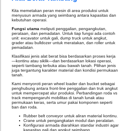
Kita memetakan peran mesin di area produksi untuk
menyusun armada yang seimbang antara kapasitas dan
kebutuhan operasi.
Fungsi utama
meliputi penggalian, pengangkutan,
perataan, dan pemadatan. Untuk tiap fungsi ada contoh
unit: excavator untuk gali, dump truck untuk angkut,
grader atau bulldozer untuk meratakan, dan roller untuk
pemadatan.
Klasifikasi jenis alat berat bisa berdasarkan proses kerja
—kontinu atau siklik—dan berdasarkan lokasi operasi,
seperti tambang terbuka atau bawah tanah. Pilihan jenis
juga tergantung karakter material dan kondisi permukaan
tanah.
Kami menyoroti peran wheel loader dan bucket sebagai
penghubung antara front-line penggalian dan truk angkut
untuk mempercepat alur produksi. Perbandingan roda vs
track mempengaruhi mobilitas di tanah lunak atau
permukaan keras, serta umur pakai komponen seperti
ban dan roda.
Rubber belt conveyor untuk aliran material kontinu.
Crane untuk pengangkatan modul dan peralatan.
Konfigurasi armada diarahkan standar industri agar
kapasitas gali dan angkut seimbang.