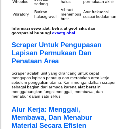
Wheeled
halus
permukaan akhir
sedang
Vibrasi
Butiran
Atur frekuensi
Vibratory
menembus
halus/gravel
sesuai kedalaman
butir
Informasi sewa alat, beli alat geofisika dan
geospasial hubungi
exactglobal
.
Scraper Untuk Pengupasan
Lapisan Permukaan Dan
Penataan Area
Scraper adalah unit yang dirancang untuk cepat
mengupas lapisan penutup dan meratakan area kerja
sebelum penggalian utama. Kami mengandalkan scraper
sebagai bagian dari armada karena
alat berat
ini
menggabungkan fungsi menggali, membawa, dan
menabur dalam satu siklus.
Alur Kerja: Menggali,
Membawa, Dan Menabur
Material Secara Efisien