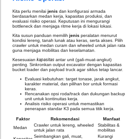
Kita perlu menilai
jenis
dan konfigurasi armada
berdasarkan medan kerja, kapasitas produksi, dan
evaluasi risiko operasi. Keputusan ini mengurangi
bottleneck dan menjaga ritme kerja di lokasi lokasi.
Kita susun panduan memilih
jenis
peralatan menurut
kondisi lereng, tanah lunak atau keras, serta akses. Pilih
crawler untuk medan curam dan wheeled untuk jalan rata
guna menjaga mobilitas dan keselamatan.
Kesesuaian
kapasitas
antar unit (gali‑muat‑angkut)
penting. Sinkronkan output excavator dengan kapasitas
bucket loader dan payload truck agar siklus tetap lancar.
Evaluasi kebutuhan: target tonase, jarak angkut,
karakter material, dan pilihan bor untuk formasi
keras.
Rencanakan opsi roda/track dan dukungan backup
unit untuk kontinuitas kerja.
Analisis risiko operasi untuk memastikan
penerapan standar K3 pada semua titik kerja.
Faktor
Rekomendasi
Manfaat
Crawler untuk lereng, wheeled
Stabilitas &
Medan
untuk jalan rata
mobilitas
Seimbangkan gali, muat,
Kurangi
Kapasitas