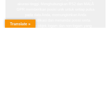
akurasi tinggi. Menghubungkan RS2 dan MALÅ
GPR memberikan posisi unik untuk setiap pulsa
pada data Anda, memungkinkan Anda
mengidentifikasi dan menandai posisi serta
Translate »
kedalaman objek logam dan non-logam yang
terkubur.
Click here
MALÅ RTC Mini
Melintasi segala jenis medan dengan kereta medan
kasar