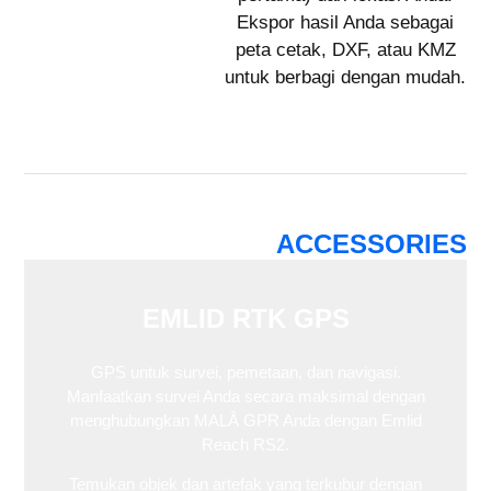
Ekspor hasil Anda sebagai
peta cetak, DXF, atau KMZ
untuk berbagi dengan mudah.
ACCESSORIES
EMLID RTK GPS
GPS untuk survei, pemetaan, dan navigasi.
Manfaatkan survei Anda secara maksimal dengan
menghubungkan MALÅ GPR Anda dengan Emlid
Reach RS2.
Temukan objek dan artefak yang terkubur dengan